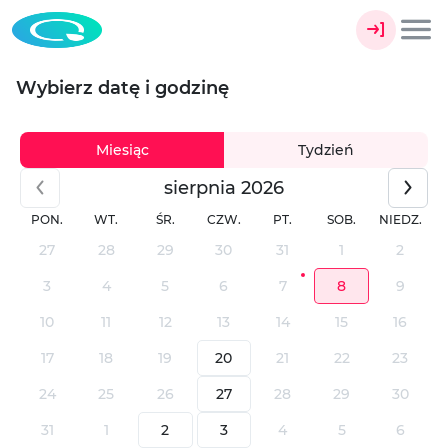
Wybierz datę i godzinę
Miesiąc
Tydzień
sierpnia 2026
PON.
WT.
ŚR.
CZW.
PT.
SOB.
NIEDZ.
27
28
29
30
31
1
2
3
4
5
6
7
8
9
10
11
12
13
14
15
16
17
18
19
20
21
22
23
24
25
26
27
28
29
30
31
1
2
3
4
5
6