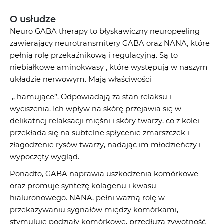
O usłudze
Neuro GABA therapy to błyskawiczny neuropeeling
zawierający neurotransmitery GABA oraz NANA, które
pełnią rolę przekaźnikową i regulacyjną. Są to
niebiałkowe aminokwasy , które występują w naszym
układzie nerwowym. Mają właściwości
,, hamujące’’. Odpowiadają za stan relaksu i
wyciszenia. Ich wpływ na skórę przejawia się w
delikatnej relaksacji mięśni i skóry twarzy, co z kolei
przekłada się na subtelne spłycenie zmarszczek i
złagodzenie rysów twarzy, nadając im młodzieńczy i
wypoczęty wygląd.
Ponadto, GABA naprawia uszkodzenia komórkowe
oraz promuje syntezę kolagenu i kwasu
hialuronowego. NANA, pełni ważną rolę w
przekazywaniu sygnałów między komórkami,
stymuluje podziały komórkowe, przedłuża żywotność